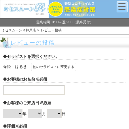
営業時間10:00～翌5:00（最終受付）
ミセスムーンＲ神戸店
レビュー投稿
レビューの投稿
◆セラピストを選択ください。
春姫 はるき
他のセラピストに変更する
◆お客様のお名前
※必須
◆お客様のご来店日
※必須
年
月
日
◆評価
※必須